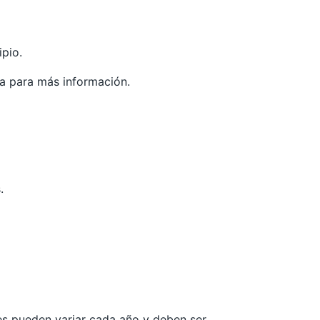
ipio.
ia
para más información.
.
les pueden variar cada año y deben ser