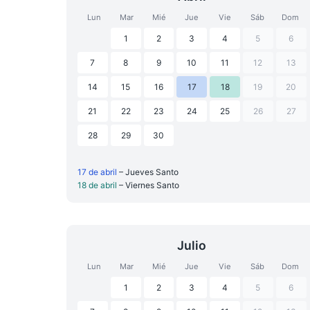
Lun
Mar
Mié
Jue
Vie
Sáb
Dom
1
2
3
4
5
6
7
8
9
10
11
12
13
14
15
16
17
18
19
20
21
22
23
24
25
26
27
28
29
30
17 de abril
– Jueves Santo
18 de abril
– Viernes Santo
Julio
Lun
Mar
Mié
Jue
Vie
Sáb
Dom
1
2
3
4
5
6