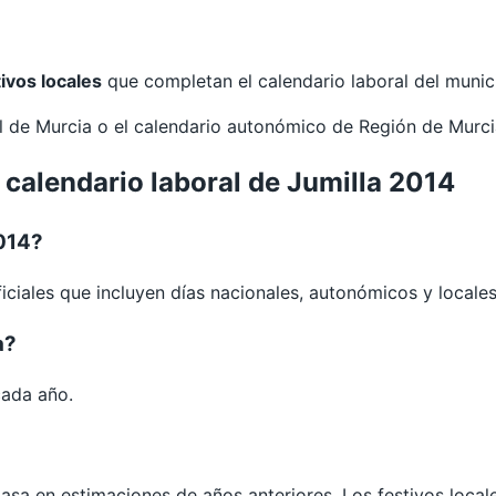
tivos locales
que completan el calendario laboral del munic
al de
Murcia
o el calendario autonómico de
Región de Murc
 calendario laboral de Jumilla 2014
2014?
iciales que incluyen días nacionales, autonómicos y locales
a?
cada año.
 basa en estimaciones de años anteriores. Los festivos loca