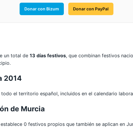
Donar con Bizum
Donar con PayPal
ye un total de
13 días festivos
, que combinan festivos naci
ipio.
la 2014
todo el territorio español, incluidos en el calendario labora
ión de Murcia
tablece 0 festivos propios que también se aplican en Jum