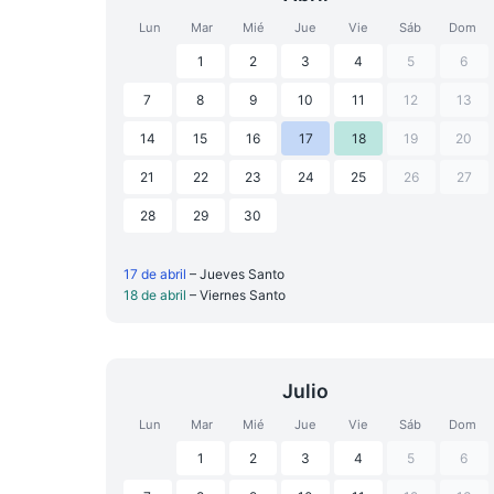
Lun
Mar
Mié
Jue
Vie
Sáb
Dom
1
2
3
4
5
6
7
8
9
10
11
12
13
14
15
16
17
18
19
20
21
22
23
24
25
26
27
28
29
30
17 de abril
– Jueves Santo
18 de abril
– Viernes Santo
Julio
Lun
Mar
Mié
Jue
Vie
Sáb
Dom
1
2
3
4
5
6