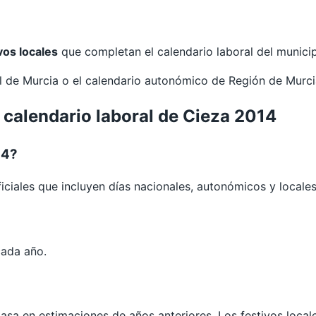
vos locales
que completan el calendario laboral del municip
al de
Murcia
o el calendario autonómico de
Región de Murc
 calendario laboral de Cieza 2014
14?
iciales que incluyen días nacionales, autonómicos y locales
?
cada año.
 basa en estimaciones de años anteriores. Los festivos loca