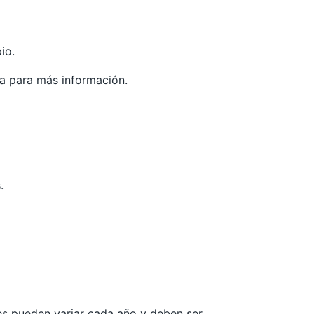
io.
ia
para más información.
.
les pueden variar cada año y deben ser