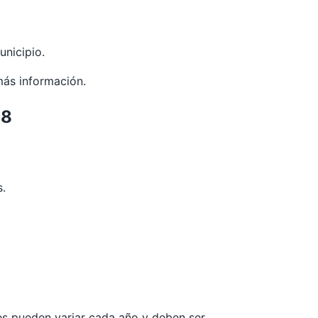
unicipio.
más información.
28
s.
les pueden variar cada año y deben ser