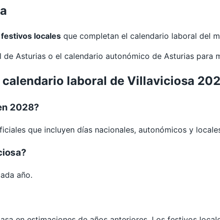
sa
 festivos locales
que completan el calendario laboral del m
al de
Asturias
o el calendario autonómico de
Asturias
para 
 calendario laboral de Villaviciosa 20
 en 2028?
iciales que incluyen días nacionales, autonómicos y locale
ciosa?
cada año.
 basa en estimaciones de años anteriores. Los festivos loca