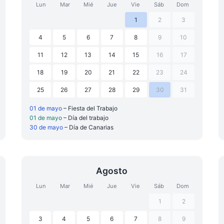
Lun
Mar
Mié
Jue
Vie
Sáb
Dom
1
2
3
4
5
6
7
8
9
10
11
12
13
14
15
16
17
18
19
20
21
22
23
24
25
26
27
28
29
30
31
01 de mayo
– Fiesta del Trabajo
01 de mayo
– Día del trabajo
30 de mayo
– Día de Canarias
Agosto
Lun
Mar
Mié
Jue
Vie
Sáb
Dom
1
2
3
4
5
6
7
8
9