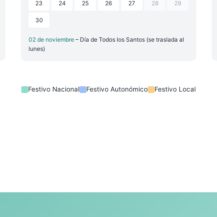
23
24
25
26
27
28
29
30
02 de noviembre
– Día de Todos los Santos (se traslada al
lunes)
Festivo Nacional
Festivo Autonómico
Festivo Local