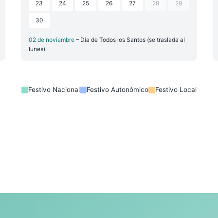
23
24
25
26
27
28
29
30
02 de noviembre
– Día de Todos los Santos (se traslada al
lunes)
Festivo Nacional
Festivo Autonómico
Festivo Local