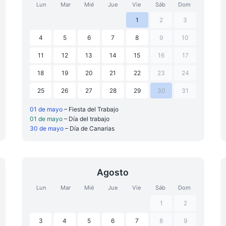
Lun
Mar
Mié
Jue
Vie
Sáb
Dom
1
2
3
4
5
6
7
8
9
10
11
12
13
14
15
16
17
18
19
20
21
22
23
24
25
26
27
28
29
30
31
01 de mayo
– Fiesta del Trabajo
01 de mayo
– Día del trabajo
30 de mayo
– Día de Canarias
Agosto
Lun
Mar
Mié
Jue
Vie
Sáb
Dom
1
2
3
4
5
6
7
8
9