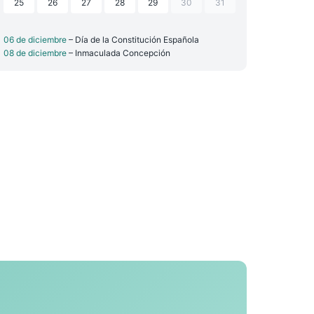
25
26
27
28
29
30
31
06 de diciembre
– Día de la Constitución Española
08 de diciembre
– Inmaculada Concepción