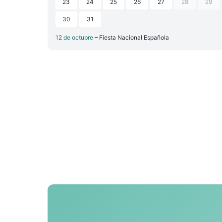
23
24
25
26
27
28
29
30
31
12 de octubre
– Fiesta Nacional Española