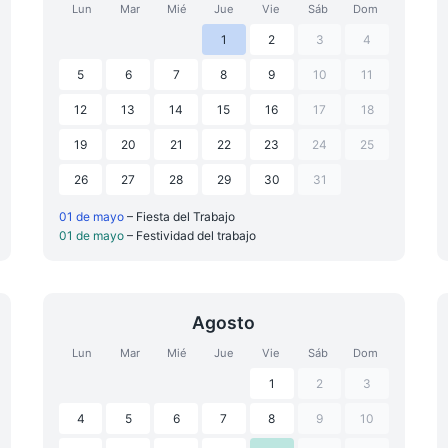
Lun
Mar
Mié
Jue
Vie
Sáb
Dom
1
2
3
4
5
6
7
8
9
10
11
12
13
14
15
16
17
18
19
20
21
22
23
24
25
26
27
28
29
30
31
01 de mayo
– Fiesta del Trabajo
01 de mayo
– Festividad del trabajo
Agosto
Lun
Mar
Mié
Jue
Vie
Sáb
Dom
1
2
3
4
5
6
7
8
9
10