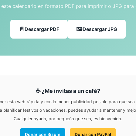
este calendario en formato PDF para imprimir o JPG para
Descargar PDF
Descargar JPG
☕ ¿Me invitas a un café?
ner esta web rápida y con la menor publicidad posible para que sea r
para planificar festivos o vacaciones, puedes ayudar a mantener y me
Cualquier ayuda, por pequeña que sea, es bienvenida.
Donar con Bizum
Donar con PayPal