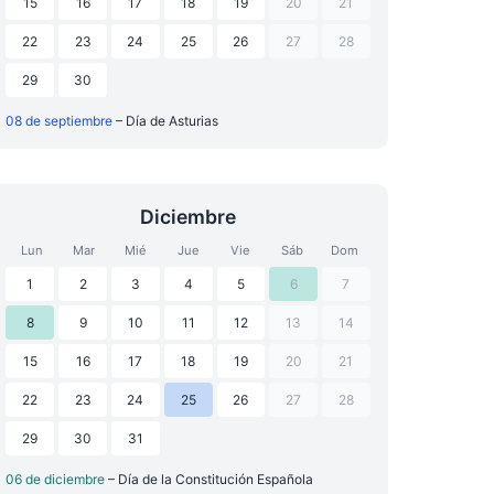
15
16
17
18
19
20
21
22
23
24
25
26
27
28
29
30
08 de septiembre
– Día de Asturias
Diciembre
Lun
Mar
Mié
Jue
Vie
Sáb
Dom
1
2
3
4
5
6
7
8
9
10
11
12
13
14
15
16
17
18
19
20
21
22
23
24
25
26
27
28
29
30
31
06 de diciembre
– Día de la Constitución Española