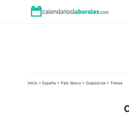
Inicio
>
España
>
País Vasco
>
Guipúzcoa
> Tolosa
C