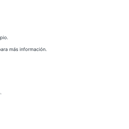
pio.
para más información.
.