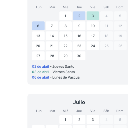
Lun
Mar
Mié
Jue
Vie
Sáb
Dom
1
2
3
4
5
6
7
8
9
10
11
12
13
14
15
16
17
18
19
20
21
22
23
24
25
26
27
28
29
30
02 de abril
– Jueves Santo
03 de abril
– Viernes Santo
06 de abril
– Lunes de Pascua
Julio
Lun
Mar
Mié
Jue
Vie
Sáb
Dom
1
2
3
4
5