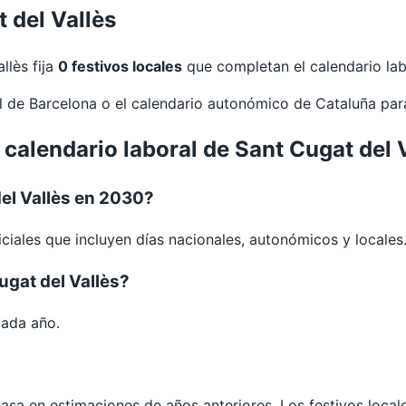
 del Vallès
llès fija
0 festivos locales
que completan el calendario lab
al de
Barcelona
o el calendario autonómico de
Cataluña
par
 calendario laboral de Sant Cugat del
el Vallès en 2030?
ciales que incluyen días nacionales, autonómicos y locales
ugat del Vallès?
cada año.
 basa en estimaciones de años anteriores. Los festivos loca