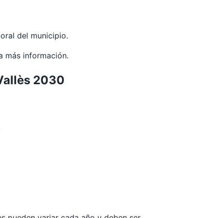
oral del municipio.
a más información.
 Vallès 2030
.
les pueden variar cada año y deben ser