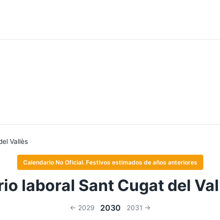
el Vallès
Calendario No Oficial. Festivos estimados de años anteriores
io laboral Sant Cugat del Va
2030
← 2029
2031 →