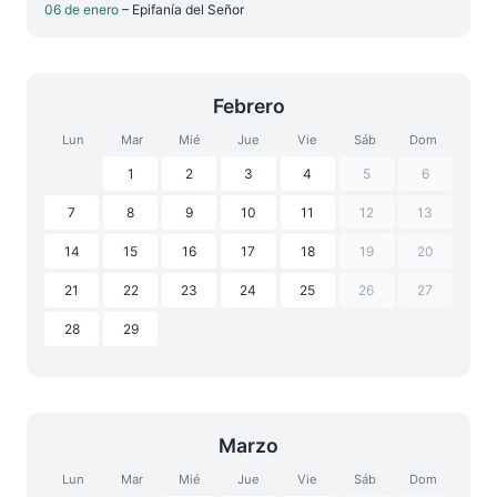
06 de enero
– Epifanía del Señor
Febrero
Lun
Mar
Mié
Jue
Vie
Sáb
Dom
1
2
3
4
5
6
7
8
9
10
11
12
13
14
15
16
17
18
19
20
21
22
23
24
25
26
27
28
29
Marzo
Lun
Mar
Mié
Jue
Vie
Sáb
Dom