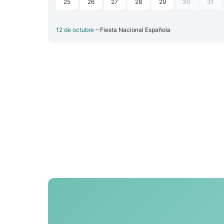
25
26
27
28
29
30
31
12 de octubre
– Fiesta Nacional Española