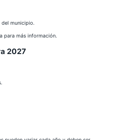
 del municipio.
ia
para más información.
ra 2027
.
les pueden variar cada año y deben ser