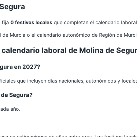
 Segura
 fija
0 festivos locales
que completan el calendario laboral
al de
Murcia
o el calendario autonómico de
Región de Murc
 calendario laboral de Molina de Segu
egura en 2027?
iciales que incluyen días nacionales, autonómicos y locales
a de Segura?
cada año.
 basa en estimaciones de años anteriores. Los festivos loca