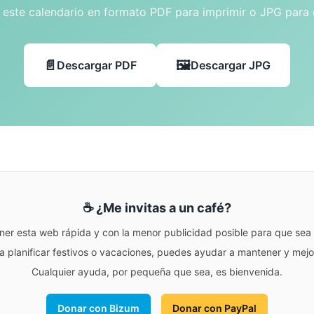
este calendario en formato PDF para imprimir o JPG para
Descargar PDF
Descargar JPG
☕ ¿Me invitas a un café?
ner esta web rápida y con la menor publicidad posible para que sea r
para planificar festivos o vacaciones, puedes ayudar a mantener y me
Cualquier ayuda, por pequeña que sea, es bienvenida.
Donar con Bizum
Donar con PayPal