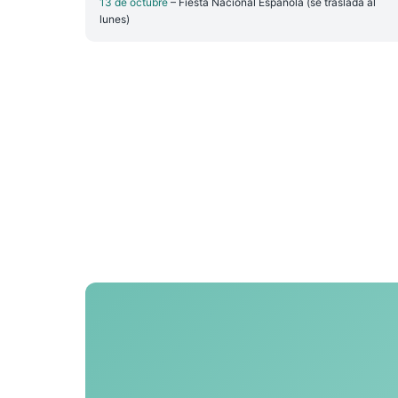
13 de octubre
– Fiesta Nacional Española (se traslada al
lunes)