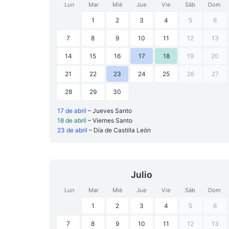
Lun
Mar
Mié
Jue
Vie
Sáb
Dom
1
2
3
4
5
6
7
8
9
10
11
12
13
14
15
16
17
18
19
20
21
22
23
24
25
26
27
28
29
30
17 de abril
– Jueves Santo
18 de abril
– Viernes Santo
23 de abril
– Día de Castilla León
Julio
Lun
Mar
Mié
Jue
Vie
Sáb
Dom
1
2
3
4
5
6
7
8
9
10
11
12
13