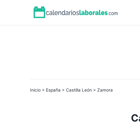
Inicio
>
España
>
Castilla León
> Zamora
C