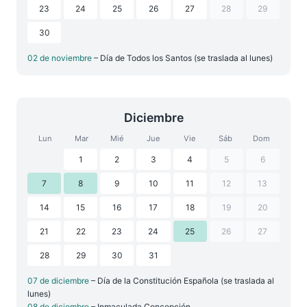
23
24
25
26
27
28
29
30
02 de noviembre
– Día de Todos los Santos (se traslada al lunes)
Diciembre
Lun
Mar
Mié
Jue
Vie
Sáb
Dom
1
2
3
4
5
6
7
8
9
10
11
12
13
14
15
16
17
18
19
20
21
22
23
24
25
26
27
28
29
30
31
07 de diciembre
– Día de la Constitución Española (se traslada al
lunes)
08 de diciembre
– Inmaculada Concepción