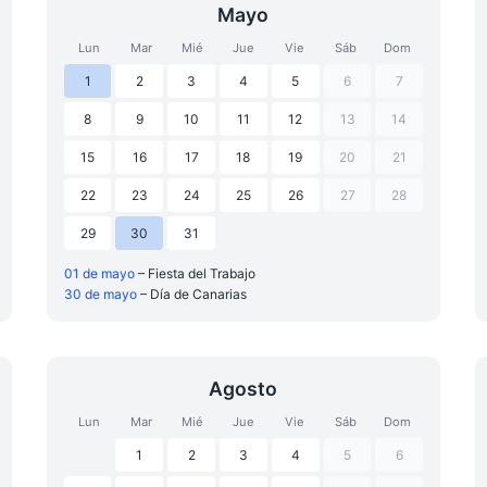
Mayo
Lun
Mar
Mié
Jue
Vie
Sáb
Dom
1
2
3
4
5
6
7
8
9
10
11
12
13
14
15
16
17
18
19
20
21
22
23
24
25
26
27
28
29
30
31
01 de mayo
– Fiesta del Trabajo
30 de mayo
– Día de Canarias
Agosto
Lun
Mar
Mié
Jue
Vie
Sáb
Dom
1
2
3
4
5
6