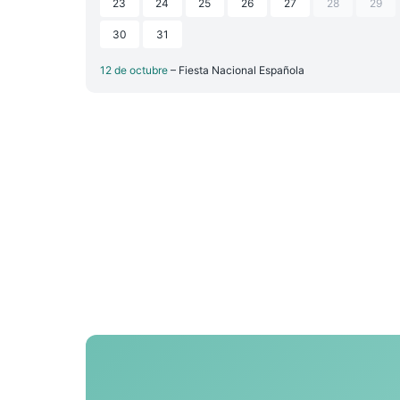
23
24
25
26
27
28
29
30
31
12 de octubre
– Fiesta Nacional Española