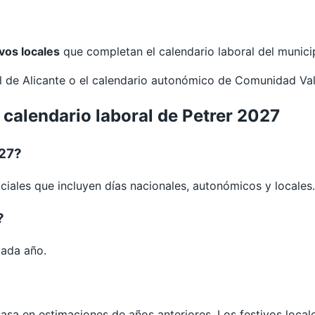
ivos locales
que completan el calendario laboral del munici
al de
Alicante
o el calendario autonómico de
Comunidad Va
 calendario laboral de Petrer 2027
027?
ciales que incluyen días nacionales, autonómicos y locales.
?
cada año.
 basa en estimaciones de años anteriores. Los festivos loca