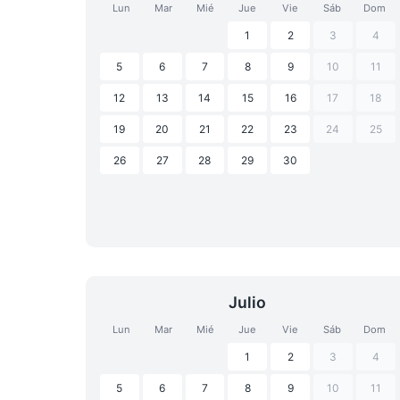
Lun
Mar
Mié
Jue
Vie
Sáb
Dom
1
2
3
4
5
6
7
8
9
10
11
12
13
14
15
16
17
18
19
20
21
22
23
24
25
26
27
28
29
30
Julio
Lun
Mar
Mié
Jue
Vie
Sáb
Dom
1
2
3
4
5
6
7
8
9
10
11