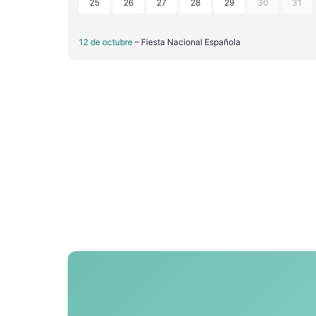
25
26
27
28
29
30
31
12 de octubre
– Fiesta Nacional Española