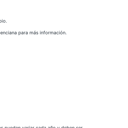
pio.
lenciana
para más información.
les pueden variar cada año y deben ser