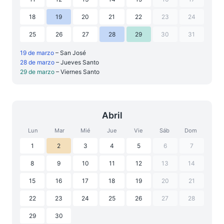
18
19
20
21
22
23
24
25
26
27
28
29
30
31
19 de marzo
– San José
28 de marzo
– Jueves Santo
29 de marzo
– Viernes Santo
Abril
Lun
Mar
Mié
Jue
Vie
Sáb
Dom
1
2
3
4
5
6
7
8
9
10
11
12
13
14
15
16
17
18
19
20
21
22
23
24
25
26
27
28
29
30