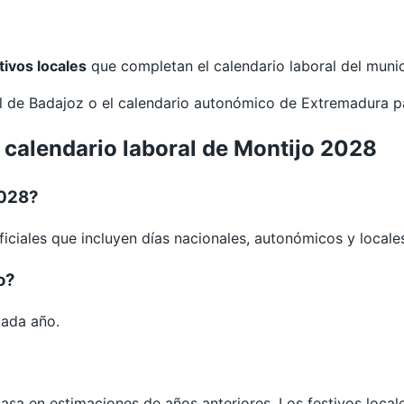
tivos locales
que completan el calendario laboral del munic
al de
Badajoz
o el calendario autonómico de
Extremadura
p
 calendario laboral de Montijo 2028
2028?
iciales que incluyen días nacionales, autonómicos y locale
o?
cada año.
 basa en estimaciones de años anteriores. Los festivos loca