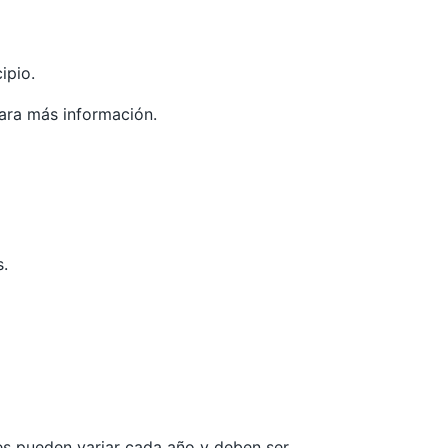
ipio.
ara más información.
s.
les pueden variar cada año y deben ser