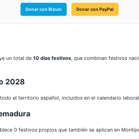
Donar con Bizum
Donar con PayPal
ye un total de
10 días festivos
, que combinan festivos nac
jo 2028
odo el territorio español, incluidos en el calendario labora
remadura
ece 0 festivos propios que también se aplican en Montijo