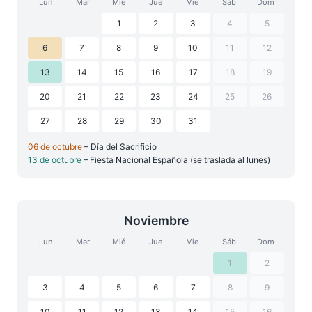
Lun
Mar
Mié
Jue
Vie
Sáb
Dom
1
2
3
4
5
6
7
8
9
10
11
12
13
14
15
16
17
18
19
20
21
22
23
24
25
26
27
28
29
30
31
06 de octubre
– Día del Sacrificio
13 de octubre
– Fiesta Nacional Española (se traslada al lunes)
Noviembre
Lun
Mar
Mié
Jue
Vie
Sáb
Dom
1
2
3
4
5
6
7
8
9
10
11
12
13
14
15
16