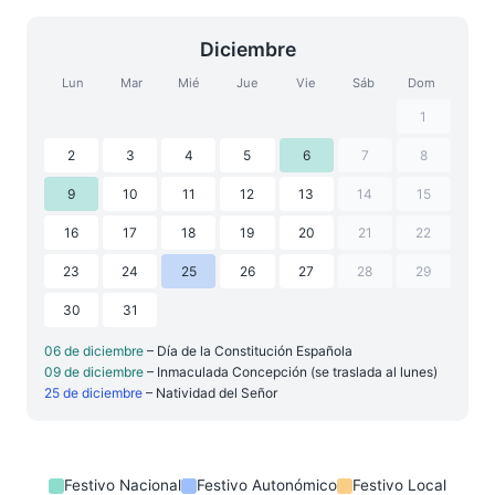
Diciembre
Lun
Mar
Mié
Jue
Vie
Sáb
Dom
1
2
3
4
5
6
7
8
9
10
11
12
13
14
15
16
17
18
19
20
21
22
23
24
25
26
27
28
29
30
31
06 de diciembre
– Día de la Constitución Española
09 de diciembre
– Inmaculada Concepción (se traslada al lunes)
25 de diciembre
– Natividad del Señor
Festivo Nacional
Festivo Autonómico
Festivo Local