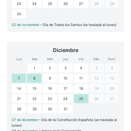
23
24
25
26
27
28
29
30
02 de noviembre
– Día de Todos los Santos (se traslada al lunes)
Diciembre
Lun
Mar
Mié
Jue
Vie
Sáb
Dom
1
2
3
4
5
6
7
8
9
10
11
12
13
14
15
16
17
18
19
20
21
22
23
24
25
26
27
28
29
30
31
07 de diciembre
– Día de la Constitución Española (se traslada al
lunes)
08 de diciembre
– Inmaculada Concepción