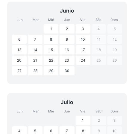
Junio
Lun
Mar
Mié
Jue
Vie
Sáb
Dom
1
2
3
4
5
6
7
8
9
10
11
12
13
14
15
16
17
18
19
20
21
22
23
24
25
26
27
28
29
30
Julio
Lun
Mar
Mié
Jue
Vie
Sáb
Dom
1
2
3
4
5
6
7
8
9
10