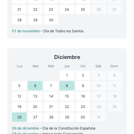
21
22
23
24
25
26
27
28
29
30
01 de noviembre
– Día de Todos los Santos
Diciembre
Lun
Mar
Mié
Jue
Vie
Sáb
Dom
1
2
3
4
5
6
7
8
9
10
11
12
13
14
15
16
17
18
19
20
21
22
23
24
25
26
27
28
29
30
31
06 de diciembre
– Día de la Constitución Española
08 de diciembre
– Inmaculada Concepción