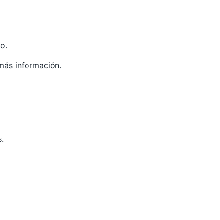
o.
más información.
s.