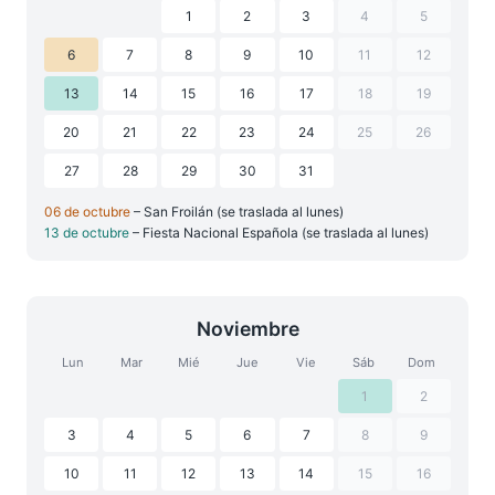
1
2
3
4
5
6
7
8
9
10
11
12
13
14
15
16
17
18
19
20
21
22
23
24
25
26
27
28
29
30
31
06 de octubre
– San Froilán (se traslada al lunes)
13 de octubre
– Fiesta Nacional Española (se traslada al lunes)
Noviembre
Lun
Mar
Mié
Jue
Vie
Sáb
Dom
1
2
3
4
5
6
7
8
9
10
11
12
13
14
15
16