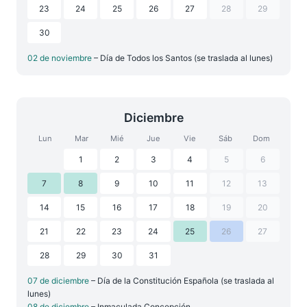
23
24
25
26
27
28
29
30
02 de noviembre
– Día de Todos los Santos (se traslada al lunes)
Diciembre
Lun
Mar
Mié
Jue
Vie
Sáb
Dom
1
2
3
4
5
6
7
8
9
10
11
12
13
14
15
16
17
18
19
20
21
22
23
24
25
26
27
28
29
30
31
07 de diciembre
– Día de la Constitución Española (se traslada al
lunes)
08 de diciembre
– Inmaculada Concepción