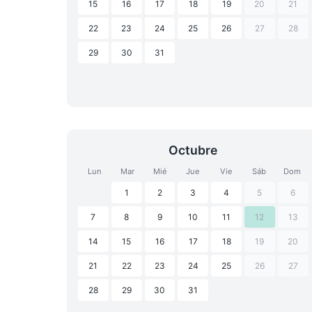
15
16
17
18
19
20
21
22
23
24
25
26
27
28
29
30
31
Octubre
Lun
Mar
Mié
Jue
Vie
Sáb
Dom
1
2
3
4
5
6
7
8
9
10
11
12
13
14
15
16
17
18
19
20
21
22
23
24
25
26
27
28
29
30
31