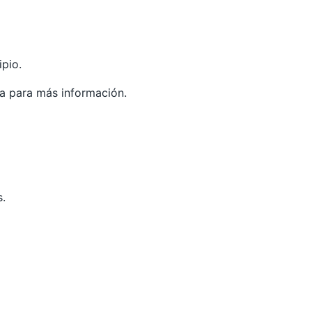
ipio.
ia
para más información.
s.