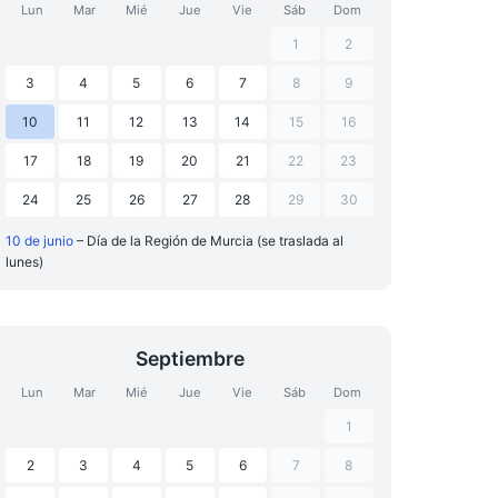
Lun
Mar
Mié
Jue
Vie
Sáb
Dom
1
2
3
4
5
6
7
8
9
10
11
12
13
14
15
16
17
18
19
20
21
22
23
24
25
26
27
28
29
30
10 de junio
– Día de la Región de Murcia (se traslada al
lunes)
Septiembre
Lun
Mar
Mié
Jue
Vie
Sáb
Dom
1
2
3
4
5
6
7
8