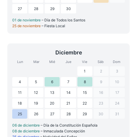
27
28
29
30
01 de noviembre
– Día de Todos los Santos
25 de noviembre
– Fiesta Local
Diciembre
Lun
Mar
Mié
Jue
Vie
Sáb
Dom
1
2
3
4
5
6
7
8
9
10
11
12
13
14
15
16
17
18
19
20
21
22
23
24
25
26
27
28
29
30
31
06 de diciembre
– Día de la Constitución Española
08 de diciembre
– Inmaculada Concepción
25 de diciembre
– Natividad del Señor