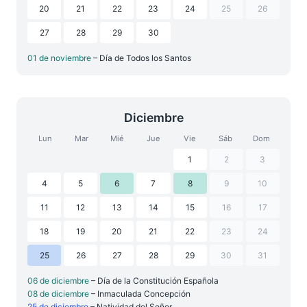
20
21
22
23
24
25
26
27
28
29
30
01 de noviembre
– Día de Todos los Santos
Diciembre
Lun
Mar
Mié
Jue
Vie
Sáb
Dom
1
2
3
4
5
6
7
8
9
10
11
12
13
14
15
16
17
18
19
20
21
22
23
24
25
26
27
28
29
30
31
06 de diciembre
– Día de la Constitución Española
08 de diciembre
– Inmaculada Concepción
25 de diciembre
– Natividad del Señor