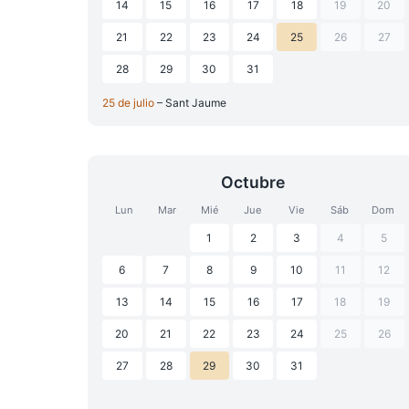
14
15
16
17
18
19
20
21
22
23
24
25
26
27
28
29
30
31
25 de julio
– Sant Jaume
Octubre
Lun
Mar
Mié
Jue
Vie
Sáb
Dom
1
2
3
4
5
6
7
8
9
10
11
12
13
14
15
16
17
18
19
20
21
22
23
24
25
26
27
28
29
30
31