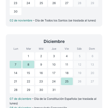
23
24
25
26
27
28
29
30
02 de noviembre
– Día de Todos los Santos (se traslada al lunes)
Diciembre
Lun
Mar
Mié
Jue
Vie
Sáb
Dom
1
2
3
4
5
6
7
8
9
10
11
12
13
14
15
16
17
18
19
20
21
22
23
24
25
26
27
28
29
30
31
07 de diciembre
– Día de la Constitución Española (se traslada al
lunes)
08 de diciembre
– Inmaculada Concepción