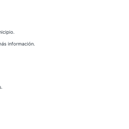
icipio.
más información.
s.