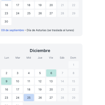
16
17
18
19
20
21
22
23
24
25
26
27
28
29
30
09 de septiembre
– Día de Asturias (se traslada al lunes)
Diciembre
Lun
Mar
Mié
Jue
Vie
Sáb
Dom
1
2
3
4
5
6
7
8
9
10
11
12
13
14
15
16
17
18
19
20
21
22
23
24
25
26
27
28
29