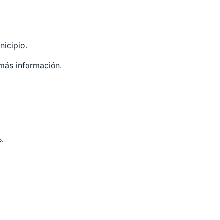
nicipio.
más información.
6
s.