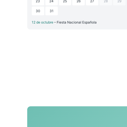
23
24
25
26
27
28
29
30
31
12 de octubre
– Fiesta Nacional Española