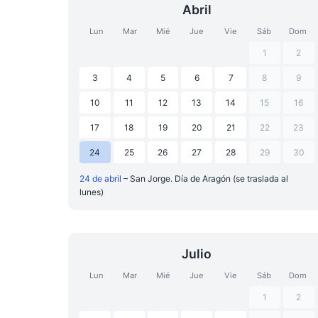
Abril
Lun
Mar
Mié
Jue
Vie
Sáb
Dom
1
2
3
4
5
6
7
8
9
10
11
12
13
14
15
16
17
18
19
20
21
22
23
24
25
26
27
28
29
30
24 de abril
– San Jorge. Día de Aragón (se traslada al
lunes)
Julio
Lun
Mar
Mié
Jue
Vie
Sáb
Dom
1
2