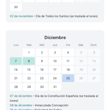
30
02 de noviembre
– Día de Todos los Santos (se traslada al lunes)
Diciembre
Lun
Mar
Mié
Jue
Vie
Sáb
Dom
1
2
3
4
5
6
7
8
9
10
11
12
13
14
15
16
17
18
19
20
21
22
23
24
25
26
27
28
29
30
31
07 de diciembre
– Día de la Constitución Española (se traslada al
lunes)
08 de diciembre
– Inmaculada Concepción
25 de diciembre
– Natividad del Señor