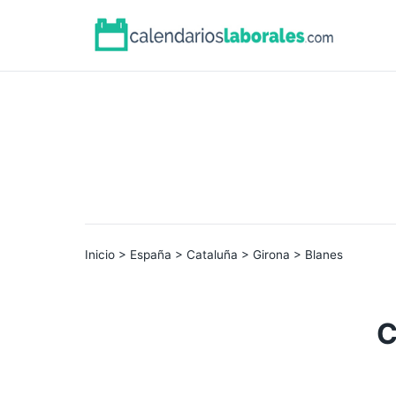
Inicio
>
España
>
Cataluña
>
Girona
> Blanes
C