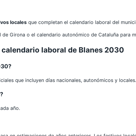
ivos locales
que completan el calendario laboral del munici
al de
Girona
o el calendario autonómico de
Cataluña
para m
 calendario laboral de Blanes 2030
030?
ciales que incluyen días nacionales, autonómicos y locales
s?
cada año.
 basa en estimaciones de años anteriores. Los festivos loca