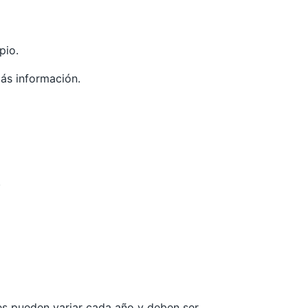
pio.
ás información.
.
les pueden variar cada año y deben ser