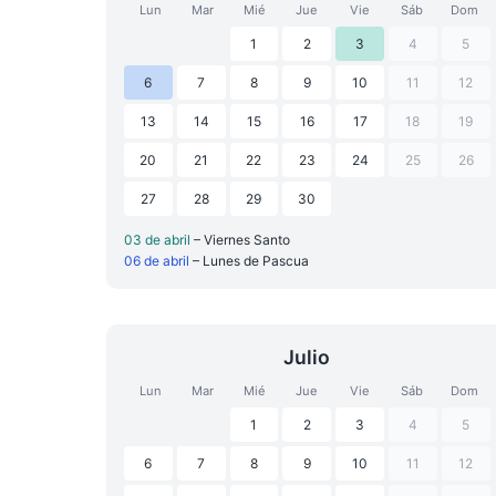
Lun
Mar
Mié
Jue
Vie
Sáb
Dom
1
2
3
4
5
6
7
8
9
10
11
12
13
14
15
16
17
18
19
20
21
22
23
24
25
26
27
28
29
30
03 de abril
– Viernes Santo
06 de abril
– Lunes de Pascua
Julio
Lun
Mar
Mié
Jue
Vie
Sáb
Dom
1
2
3
4
5
6
7
8
9
10
11
12