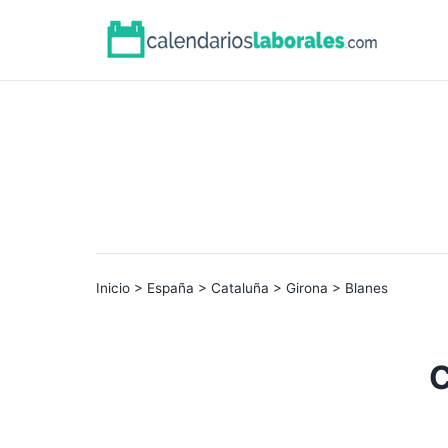
Inicio
>
España
>
Cataluña
>
Girona
> Blanes
C