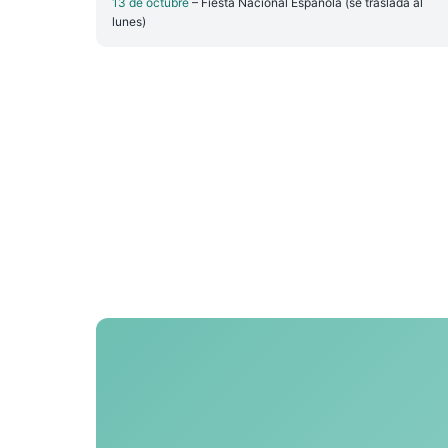
13 de octubre
– Fiesta Nacional Española (se traslada al
lunes)