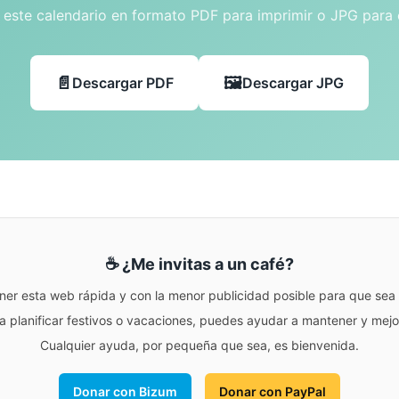
este calendario en formato PDF para imprimir o JPG para
Descargar PDF
Descargar JPG
☕ ¿Me invitas a un café?
ner esta web rápida y con la menor publicidad posible para que sea r
para planificar festivos o vacaciones, puedes ayudar a mantener y me
Cualquier ayuda, por pequeña que sea, es bienvenida.
Donar con Bizum
Donar con PayPal