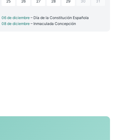
25
26
27
28
29
30
31
06 de diciembre
– Día de la Constitución Española
08 de diciembre
– Inmaculada Concepción