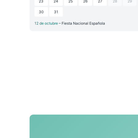
23
24
25
26
27
28
29
30
31
12 de octubre
– Fiesta Nacional Española