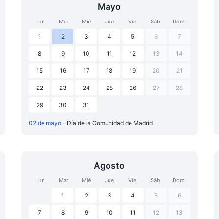
Mayo
Lun
Mar
Mié
Jue
Vie
Sáb
Dom
1
2
3
4
5
6
7
8
9
10
11
12
13
14
15
16
17
18
19
20
21
22
23
24
25
26
27
28
29
30
31
02 de mayo
– Día de la Comunidad de Madrid
Agosto
Lun
Mar
Mié
Jue
Vie
Sáb
Dom
1
2
3
4
5
6
7
8
9
10
11
12
13