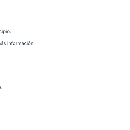
ipio.
ás información.
s.