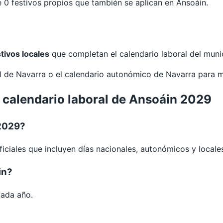
0 festivos propios que también se aplican en Ansoáin.
stivos locales
que completan el calendario laboral del munic
al de
Navarra
o el calendario autonómico de
Navarra
para m
l calendario laboral de Ansoáin 2029
 2029?
iciales que incluyen días nacionales, autonómicos y locale
in?
cada año.