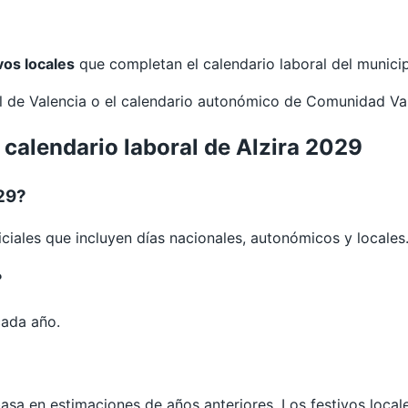
vos locales
que completan el calendario laboral del municip
al de
Valencia
o el calendario autonómico de
Comunidad Va
 calendario laboral de Alzira 2029
029?
ciales que incluyen días nacionales, autonómicos y locales
?
cada año.
 basa en estimaciones de años anteriores. Los festivos loca