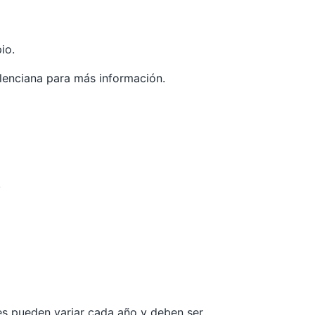
io.
lenciana
para más información.
.
les pueden variar cada año y deben ser