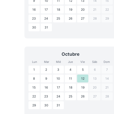
9
10
11
12
13
14
15
16
17
18
19
20
21
22
23
24
25
26
27
28
29
30
31
Octubre
Lun
Mar
Mié
Jue
Vie
Sáb
Dom
1
2
3
4
5
6
7
8
9
10
11
12
13
14
15
16
17
18
19
20
21
22
23
24
25
26
27
28
29
30
31