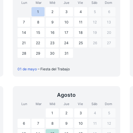
Lun
Mar
Mié
Jue
Vie
Sáb
Dom
1
2
3
4
5
6
7
8
9
10
11
12
13
14
15
16
17
18
19
20
21
22
23
24
25
26
27
28
29
30
31
01 de mayo
– Fiesta del Trabajo
Agosto
Lun
Mar
Mié
Jue
Vie
Sáb
Dom
1
2
3
4
5
6
7
8
9
10
11
12