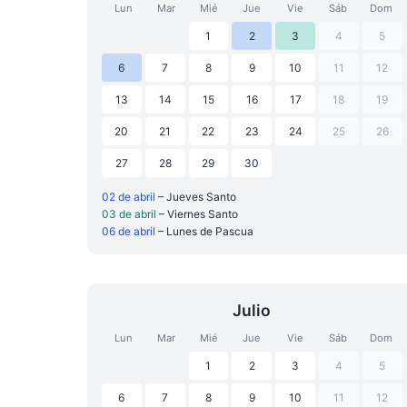
Lun
Mar
Mié
Jue
Vie
Sáb
Dom
1
2
3
4
5
6
7
8
9
10
11
12
13
14
15
16
17
18
19
20
21
22
23
24
25
26
27
28
29
30
02 de abril
– Jueves Santo
03 de abril
– Viernes Santo
06 de abril
– Lunes de Pascua
Julio
Lun
Mar
Mié
Jue
Vie
Sáb
Dom
1
2
3
4
5
6
7
8
9
10
11
12