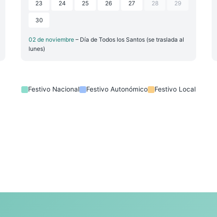
23
24
25
26
27
28
29
30
02 de noviembre
– Día de Todos los Santos (se traslada al
lunes)
Festivo Nacional
Festivo Autonómico
Festivo Local