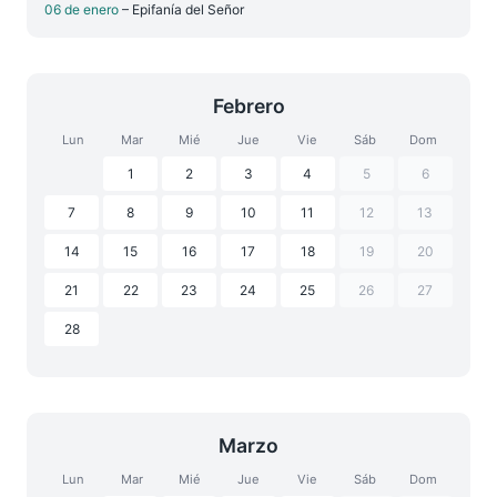
06 de enero
– Epifanía del Señor
Febrero
Lun
Mar
Mié
Jue
Vie
Sáb
Dom
1
2
3
4
5
6
7
8
9
10
11
12
13
14
15
16
17
18
19
20
21
22
23
24
25
26
27
28
Marzo
Lun
Mar
Mié
Jue
Vie
Sáb
Dom