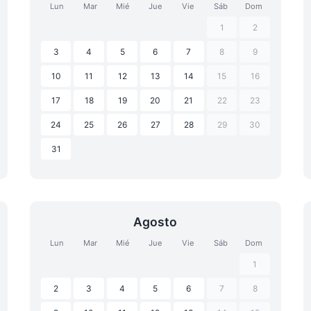
Lun
Mar
Mié
Jue
Vie
Sáb
Dom
1
2
3
4
5
6
7
8
9
10
11
12
13
14
15
16
17
18
19
20
21
22
23
24
25
26
27
28
29
30
31
Agosto
Lun
Mar
Mié
Jue
Vie
Sáb
Dom
1
2
3
4
5
6
7
8