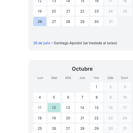
12
13
14
15
16
17
18
19
20
21
22
23
24
25
26
27
28
29
30
31
26 de julio
– Santiago Apostol (se traslada al lunes)
Octubre
Lun
Mar
Mié
Jue
Vie
Sáb
Dom
1
2
3
4
5
6
7
8
9
10
11
12
13
14
15
16
17
18
19
20
21
22
23
24
25
26
27
28
29
30
31