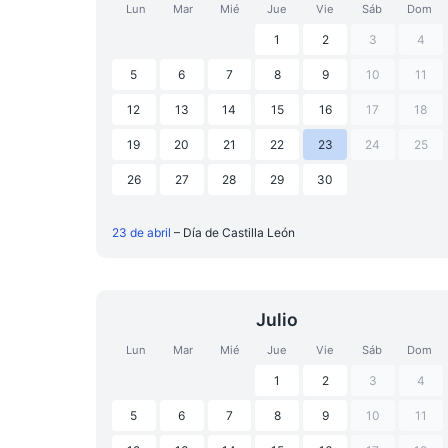
Lun
Mar
Mié
Jue
Vie
Sáb
Dom
1
2
3
4
5
6
7
8
9
10
11
12
13
14
15
16
17
18
19
20
21
22
23
24
25
26
27
28
29
30
23 de abril
– Día de Castilla León
Julio
Lun
Mar
Mié
Jue
Vie
Sáb
Dom
1
2
3
4
5
6
7
8
9
10
11