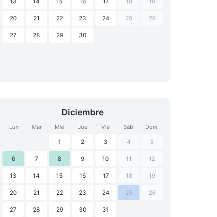
13
14
15
16
17
18
19
20
21
22
23
24
25
26
27
28
29
30
Diciembre
Lun
Mar
Mié
Jue
Vie
Sáb
Dom
1
2
3
4
5
6
7
8
9
10
11
12
13
14
15
16
17
18
19
20
21
22
23
24
25
26
27
28
29
30
31