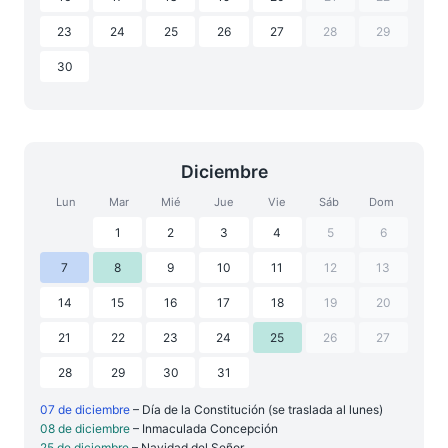
23
24
25
26
27
28
29
30
Diciembre
Lun
Mar
Mié
Jue
Vie
Sáb
Dom
1
2
3
4
5
6
7
8
9
10
11
12
13
14
15
16
17
18
19
20
21
22
23
24
25
26
27
28
29
30
31
07 de diciembre
– Día de la Constitución (se traslada al lunes)
08 de diciembre
– Inmaculada Concepción
25 de diciembre
– Navidad del Señor