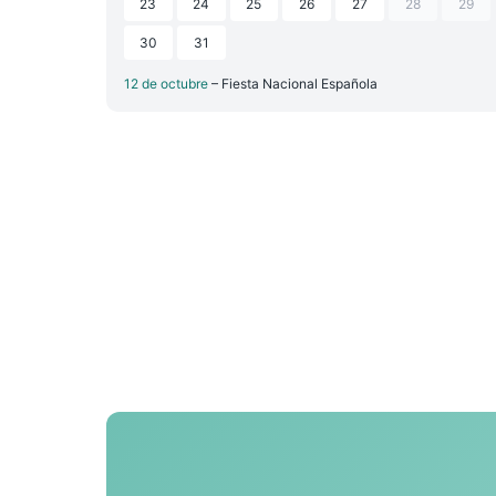
23
24
25
26
27
28
29
30
31
12 de octubre
– Fiesta Nacional Española