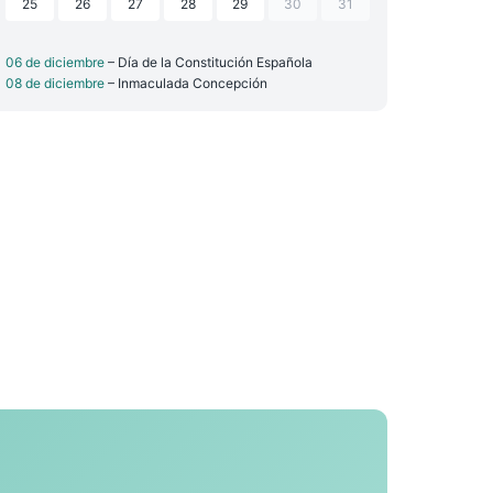
25
26
27
28
29
30
31
06 de diciembre
– Día de la Constitución Española
08 de diciembre
– Inmaculada Concepción