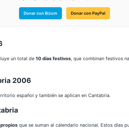
Donar con Bizum
Donar con PayPal
6
cluye un total de
10 días festivos
, que combinan festivos n
bria 2006
rritorio español y también se aplican en Cantabria.
tabria
 propios
que se suman al calendario nacional. Estos días 